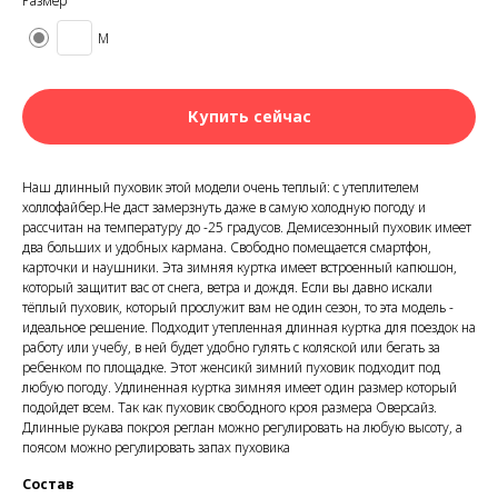
Размер
M
Купить сейчас
Наш длинный пуховик этой модели очень теплый: с утеплителем
холлофайбер.Не даст замерзнуть даже в самую холодную погоду и
рассчитан на температуру до -25 градусов. Демисезонный пуховик имеет
два больших и удобных кармана. Свободно помещается смартфон,
карточки и наушники. Эта зимняя куртка имеет встроенный капюшон,
который защитит вас от снега, ветра и дождя. Если вы давно искали
тёплый пуховик, который прослужит вам не один сезон, то эта модель -
идеальное решение. Подходит утепленная длинная куртка для поездок на
работу или учебу, в ней будет удобно гулять с коляской или бегать за
ребенком по площадке. Этот женсикй зимний пуховик подходит под
любую погоду. Удлиненная куртка зимняя имеет один размер который
подойдет всем. Так как пуховик свободного кроя размера Оверсайз.
Длинные рукава покроя реглан можно регулировать на любую высоту, а
поясом можно регулировать запах пуховика
Состав