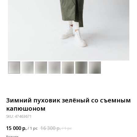
Зимний пуховик зелёный со съемным
капюшоном
SKU:
47463671
15 000
р.
16 300
р.
/
1 pc
/
1 pc