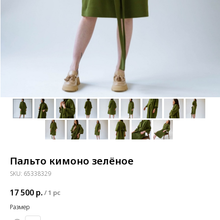
Пальто кимоно зелёное
SKU:
65338329
17 500
р.
/
1 pc
Размер